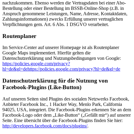
nachzukommen. Ebenso werden die Vertragsdaten bei einer Abo-
Bestellung oder einer Bestellung im BSSB-Online-Shop (z.B. in
Anspruch genommene Leistungen, Name, Adresse, Kontaktdaten,
Zahlungsinformationen) zwecks Erfüllung unserer vertraglichen
Verpflichtungen gem. Art. 6 Abs. 1 DSGVO verarbeitet.
Routenplaner
Im Service-Center auf unserer Homepage ist als Routenplaner
Google Maps implementiert. Hierfür gelten die
Datenschutzerklärung und Nutzungsbedingungen von Google:
https://policies.google.com/privacy?
hl=de&gl=dehttps://policies.google.com/privacy?hl=de&gl=de
Datenschutzerklärung für die Nutzung von
Facebook-Plugins (Like-Button)
Auf unseren Seiten sind Plugins des sozialen Netzwerks Facebook,
Anbieter Facebook Inc., 1 Hacker Way, Menlo Park, California
94025, USA, integriert. Die Facebook-Plugins erkennen Sie an dem
Facebook-Logo oder dem „Like-Button“ („Gefällt mir“) auf unserer
Seite. Eine übersicht über die Facebook-Plugins finden Sie hier:
http://developers.facebook.com/docs/plugins/
.