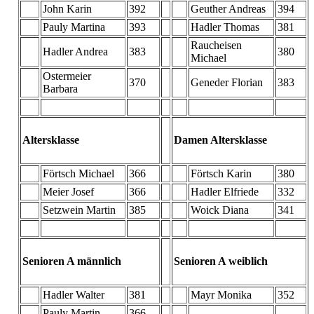
John Karin
392
Geuther Andreas
394
Pauly Martina
393
Hadler Thomas
381
Raucheisen
Hadler Andrea
383
380
Michael
Ostermeier
370
Geneder Florian
383
Barbara
Altersklasse
Damen Altersklasse
Förtsch Michael
366
Förtsch Karin
380
Meier Josef
366
Hadler Elfriede
332
Setzwein Martin
385
Woick Diana
341
Senioren A männlich
Senioren A weiblich
Hadler Walter
381
Mayr Monika
352
Pauly Martin
366