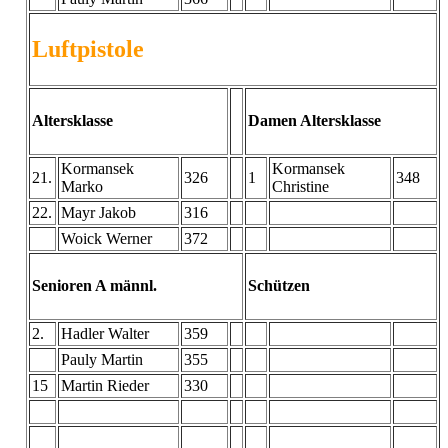
Luftpistole
Altersklasse
Damen Altersklasse
Kormansek
Kormansek
21.
326
1
348
Marko
Christine
22.
Mayr Jakob
316
Woick Werner
372
Senioren A männl.
Schützen
2.
Hadler Walter
359
Pauly Martin
355
15
Martin Rieder
330