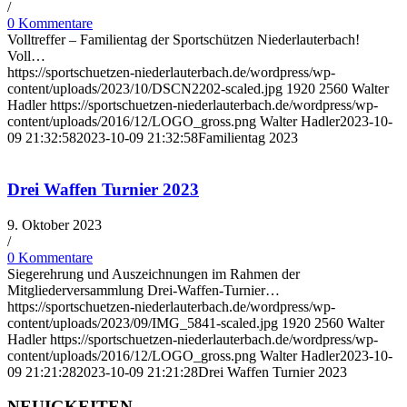
/
0 Kommentare
Volltreffer – Familientag der Sportschützen Niederlauterbach!
Voll…
https://sportschuetzen-niederlauterbach.de/wordpress/wp-
content/uploads/2023/10/DSCN2202-scaled.jpg
1920
2560
Walter
Hadler
https://sportschuetzen-niederlauterbach.de/wordpress/wp-
content/uploads/2016/12/LOGO_gross.png
Walter Hadler
2023-10-
09 21:32:58
2023-10-09 21:32:58
Familientag 2023
Drei Waffen Turnier 2023
9. Oktober 2023
/
0 Kommentare
Siegerehrung und Auszeichnungen im Rahmen der
Mitgliederversammlung Drei-Waffen-Turnier…
https://sportschuetzen-niederlauterbach.de/wordpress/wp-
content/uploads/2023/09/IMG_5841-scaled.jpg
1920
2560
Walter
Hadler
https://sportschuetzen-niederlauterbach.de/wordpress/wp-
content/uploads/2016/12/LOGO_gross.png
Walter Hadler
2023-10-
09 21:21:28
2023-10-09 21:21:28
Drei Waffen Turnier 2023
NEUIGKEITEN