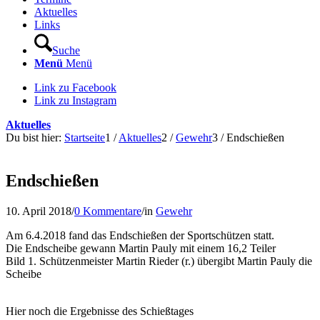
Aktuelles
Links
Suche
Menü
Menü
Link zu Facebook
Link zu Instagram
Aktuelles
Du bist hier:
Startseite
1
/
Aktuelles
2
/
Gewehr
3
/
Endschießen
Endschießen
10. April 2018
/
0 Kommentare
/
in
Gewehr
Am 6.4.2018 fand das Endschießen der Sportschützen statt.
Die Endscheibe gewann Martin Pauly mit einem 16,2 Teiler
Bild 1. Schützenmeister Martin Rieder (r.) übergibt Martin Pauly die
Scheibe
Hier noch die Ergebnisse des Schießtages