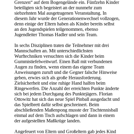
Grenzen“ auf dem Bogengelände ein. Fünfzehn Kinder
beteiligten sich begeistert an der nunmehr zum
siebzehnten Mal ausgetragenen Veranstaltung. In
diesem Jahr wurde der Generationenwechsel vollzogen,
denn einige der Eltern haben als Kinder bereits selbst
an den Jugendspielen teilgenommen, ebenso
Jugendleiter Thomas Hadler und sein Team.
In sechs Disziplinen traten die Teilnehmer mit drei
Mannschaften an. Mit unterschiedlichsten
Wurftechniken versuchten sich die Kinder beim
Gummistiefelweitwurf. Einen Ball mit verbundenen
Augen zu finden, wenn einem das eigene Team
Anweisungen zuruft und die Gegner falsche Hinweise
geben, erwies sich als große Herausforderung.
Zielsicherheit und eine ruhige Hand halfen beim
Ringewerfen. Die Anzahl der erreichten Punkte änderte
sich bei jedem Durchgang des Punktejägers. Florian
Ottowitz hat sich das neue Spiel Pinball ausgedacht und
das Spielbrett dafür selbst geschreinert. Beim
abschließenden Maßenpong musste der Tischtennisball
einmal auf dem Tisch aufschlagen und dann in einem
der aufgestellten Maßkrüge landen.
Angefeuert von Eltern und Großeltern gab jedes Kind