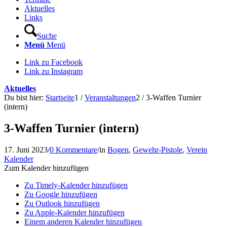
Aktuelles
Links
Suche
Menü
Menü
Link zu Facebook
Link zu Instagram
Aktuelles
Du bist hier:
Startseite
1
/
Veranstaltungen
2
/
3-Waffen Turnier
(intern)
3-Waffen Turnier (intern)
17. Juni 2023
/
0 Kommentare
/
in
Bogen
,
Gewehr-Pistole
,
Verein
Kalender
Zum Kalender hinzufügen
Zu Timely-Kalender hinzufügen
Zu Google hinzufügen
Zu Outlook hinzufügen
Zu Apple-Kalender hinzufügen
Einem anderen Kalender hinzufügen